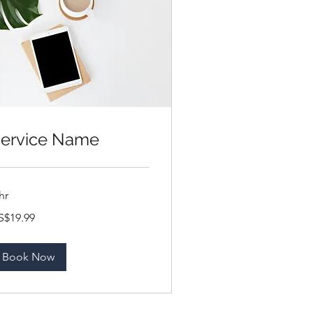
ervice Name
hr
.99
S$19.99
ลลาร์
รัฐ
Book Now