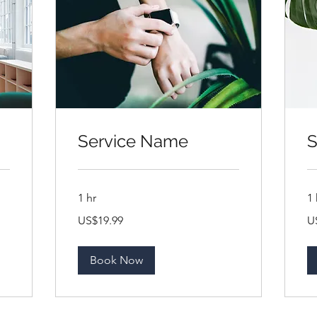
Service Name
S
1 hr
1 
19.99
19
US$19.99
U
ดอลลาร์
ดอ
สหรัฐ
สห
Book Now